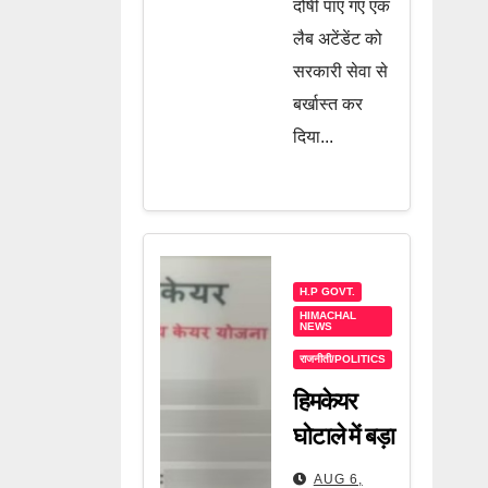
दोषी पाए गए एक
लैब अटेंडेंट को
सरकारी सेवा से
बर्खास्त कर
दिया...
H.P GOVT.
HIMACHAL
NEWS
राजनीती/POLITICS
हिमकेयर
घोटाले में बड़ा
खुलासा! अब
AUG 6,