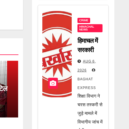
CRIME
HIMACHAL
NEWS
हिमाचल में
सरकारी
कर्मचारी पर
AUG 6,
बड़ी कार्रवाई!
2026
चरस तस्करी
BAGHAT
मामले में
टिल
EXPRESS
ड़ा
नौकरी गई,
शिक्षा विभाग ने
जानें पूरी
चरस तस्करी से
खबर
जुड़े मामले में
विभागीय जांच में