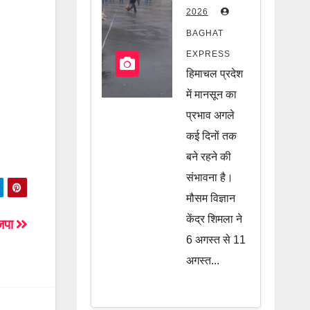
फिर सक्रिय
2026
होगा मानसून,
BAGHAT
कई इलाकों
EXPRESS
पर मंडरा रहा
हिमाचल प्रदेश
खतरा, जानें
में मानसून का
पूरी खबर
प्रभाव अगले
कई दिनों तक
बने रहने की
संभावना है।
मौसम विज्ञान
केंद्र शिमला ने
ाजपा
6 अगस्त से 11
अगस्त...