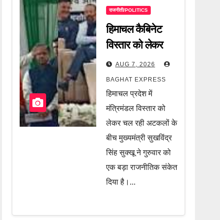
राजनीती/POLITICS
हिमाचल कैबिनेट
विस्तार को लेकर
सीएम सुक्खू का बड़ा
AUG 7, 2026
संकेत! आखिर किसे
BAGHAT EXPRESS
मिलेगी मंत्री की
हिमाचल प्रदेश में
कुर्सी? जानें पूरी
मंत्रिमंडल विस्तार को
खबर
लेकर चल रही अटकलों के
बीच मुख्यमंत्री सुखविंद्र
सिंह सुक्खू ने गुरुवार को
एक बड़ा राजनीतिक संकेत
दिया है।...