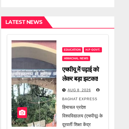
LATEST NEWS
EDUCATION
H.P GOVT.
HIMACHAL NEWS
एचपीयू में पढ़ाई को
लेकर बड़ा झटका!
फीस में हुआ भारी
AUG 8, 2026
इजाफा, छात्रों की
BAGHAT EXPRESS
जेब पर कितना पड़ेगा
हिमाचल प्रदेश
असर? जानें पूरी
विश्वविद्यालय (एचपीयू) के
खबर
दूरवर्ती शिक्षा केंद्र