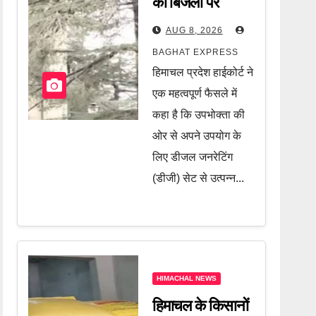
की बिजली पर
हाईकोर्ट का बड़ा
AUG 8, 2026
फैसला! अब नहीं
BAGHAT EXPRESS
वसूली जा सकेगी
हिमाचल प्रदेश हाईकोर्ट ने
ड्यूटी, जानें पूरी
एक महत्वपूर्ण फैसले में
खबर
कहा है कि उपभोक्ता की
ओर से अपने उपयोग के
लिए डीजल जनरेटिंग
(डीजी) सेट से उत्पन्न...
HIMACHAL NEWS
हिमाचल के किसानों