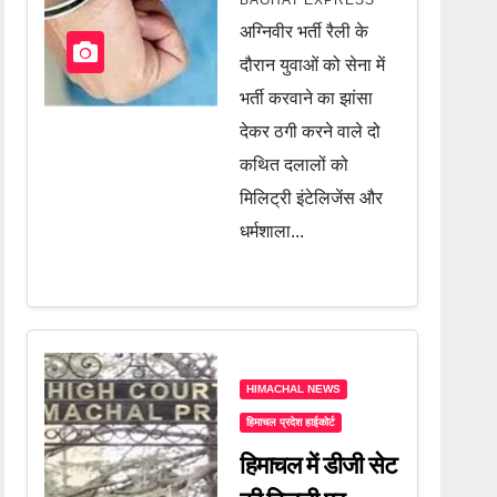
चल रहा था खेल, दो
अग्निवीर भर्ती रैली के
दलाल गिरफ्तार, जानें
दौरान युवाओं को सेना में
पूरी खबर
भर्ती करवाने का झांसा
देकर ठगी करने वाले दो
कथित दलालों को
मिलिट्री इंटेलिजेंस और
धर्मशाला...
HIMACHAL NEWS
हिमाचल प्रदेश हाईकोर्ट
हिमाचल में डीजी सेट