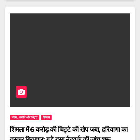
चरस, अफीम और चिट्टे
शिमला
शिमला में 6 करोड़ की चिट्टे की खेप जब्त, हरियाणा का
तस्कर गिरफ्तार; बड़े ड्रग नेटवर्क की जांच शुरू..