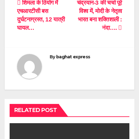
Post
शिमला के ठियोग में
चंद्रयान-3 की चर्चा पूरे
एचआरटीसी बस
विश्व में, मोदी के नेतृत्व
navigation
दुर्घटनाग्रस्त, 12 यात्री
भारत बना शक्तिशाली :
घायल…
नंदा….
By
baghat express
RELATED POST