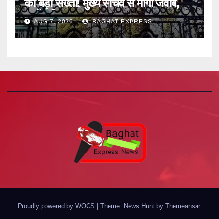
की बड़ी सख्ती! मुख्य सचिव से मांगा जवाब,
जानें पूरी खबर
AUG 7, 2026
BAGHAT EXPRESS
Proudly powered by WOCS
|
Theme: News Hunt by
Themeansar
.