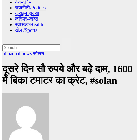
देश-दुनिया
राजनीती/Politics
क्राइम-हादसा
करियर-जॉब्स
स्वास्थ्य/Health
खेल /Sports
himachal news
सोलन
दूसरे दिन सौ रुपये और बढ़े दाम, 1600
में बिका टमाटर का क्रेट, #solan