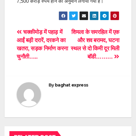
7,500 करोड़ रुपये होने का अनुमान लगाया गया है।
Post
चक्कीमोड़ में पहाड़ में
शिमला के समरहिल में एक
आईं बड़ी दरारें, दरकने का
और शव बरामद, घटना
navigation
खतरा, सड़क निर्माण करना
स्थल से दो किमी दूर मिली
चुनौती…..
बॉडी………
By
baghat express