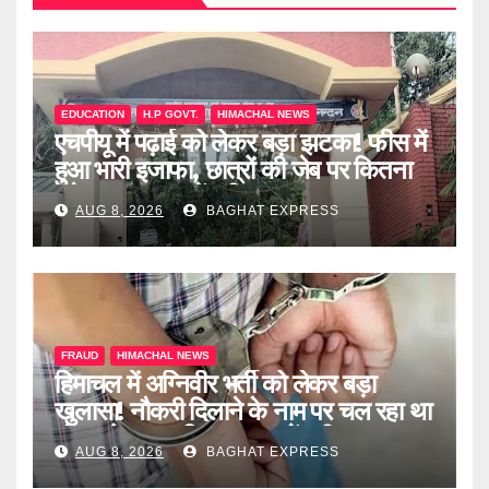
EDUCATION
H.P GOVT.
HIMACHAL NEWS
एचपीयू में पढ़ाई को लेकर बड़ा झटका! फीस में
हुआ भारी इजाफा, छात्रों की जेब पर कितना
पड़ेगा असर? जानें पूरी खबर
AUG 8, 2026
BAGHAT EXPRESS
FRAUD
HIMACHAL NEWS
हिमाचल में अग्निवीर भर्ती को लेकर बड़ा
खुलासा! नौकरी दिलाने के नाम पर चल रहा था
खेल, दो दलाल गिरफ्तार, जानें पूरी खबर
AUG 8, 2026
BAGHAT EXPRESS