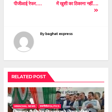
navigation
पीजीआई रेफर….
में खुशी का ठिकाना नहीं….
By
baghat express
RELATED POST
HIMACHAL NEWS
राजनीती/POLITICS