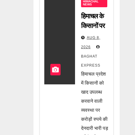
HIMACHAL
NEWS
हिमाचल के
किसानों पर
बढ़ा बड़ा
AUG 8,
संकट!
2026
करोड़ों की
BAGHAT
देनदारी के
EXPRESS
चलते खाद
हिमाचल प्रदेश
की सप्लाई
में किसानों को
बंद, जानें पूरी
खाद उपलब्ध
करवाने वाली
खबर
व्यवस्था पर
करोड़ों रुपये की
देनदारी भारी पड़