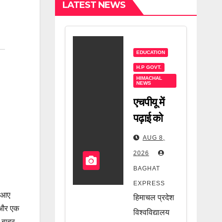
LATEST NEWS
EDUCATION
H.P GOVT.
HIMACHAL
NEWS
एचपीयू में
पढ़ाई को
लेकर बड़ा
AUG 8,
झटका! फीस
2026
में हुआ भारी
BAGHAT
इजाफा,
EXPRESS
छात्रों की
ह आए
हिमाचल प्रदेश
र और एक
जेब पर
विश्वविद्यालय
ो बाहर