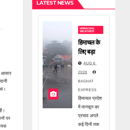
LATEST NEWS
HIMACHAL
WEATHER
हिमाचल के
लिए बड़ा
मौसम अलर्ट!
AUG 6,
फिर सक्रिय
2026
 के आसार
होगा मानसून,
ैदानी
BAGHAT
कई इलाकों
हुआ।
EXPRESS
पर मंडरा रहा
हिमाचल प्रदेश
खतरा, जानें
में मानसून का
 है।
पूरी खबर
प्रभाव अगले
नों पर
कई दिनों तक
सियस