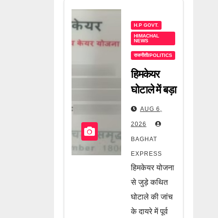
H.P GOVT.
HIMACHAL
NEWS
राजनीती/POLITICS
हिमकेयर
घोटाले में बड़ा
खुलासा! अब
AUG 6,
पूर्व भाजपा
2026
सरकार के दो
BAGHAT
मंत्री भी जांच
EXPRESS
के घेरे में, जानें
हिमकेयर योजना
पूरी खबर
से जुड़े कथित
घोटाले की जांच
के दायरे में पूर्व