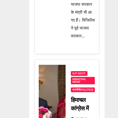
भाजपा सरकार
के मंत्री भी आ
गए हैं। विजिलेंस
ने पूर्व भाजपा
सरकार...
H.P GOVT.
HIMACHAL
NEWS
राजनीती/POLITICS
हिमाचल
कांग्रेस में
मची हलचल!