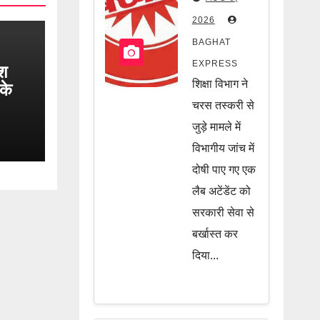
बड़ी कार्रवाई!
2026
चरस तस्करी
BAGHAT
मामले में
EXPRESS
ैश
नौकरी गई,
शिक्षा विभाग ने
के
जानें पूरी
र…
चरस तस्करी से
खबर
जुड़े मामले में
विभागीय जांच में
दोषी पाए गए एक
लैब अटेंडेंट को
सरकारी सेवा से
बर्खास्त कर
दिया...