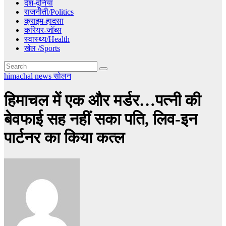
देश-दुनिया
राजनीती/Politics
क्राइम-हादसा
करियर-जॉब्स
स्वास्थ्य/Health
खेल /Sports
himachal news
सोलन
हिमाचल में एक और मर्डर…पत्नी की
बेवफाई सह नहीं सका पति, लिव-इन
पार्टनर का किया कत्ल