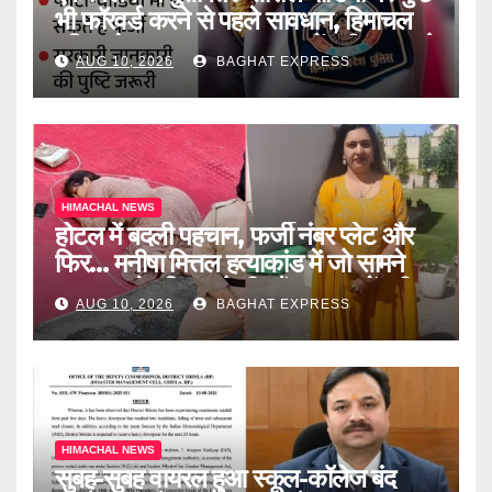
भी फॉरवर्ड करने से पहले सावधान, हिमाचल
पुलिस ने बताया बड़ा खतरा, जानें पूरी खबर को
AUG 10, 2026
BAGHAT EXPRESS
HIMACHAL NEWS
होटल में बदली पहचान, फर्जी नंबर प्लेट और
फिर… मनीषा मित्तल हत्याकांड में जो सामने
आया उसने पुलिस को भी चौंकाया, जानें पूरी
AUG 10, 2026
BAGHAT EXPRESS
खबर को
HIMACHAL NEWS
सुबह-सुबह वायरल हुआ स्कूल-कॉलेज बंद