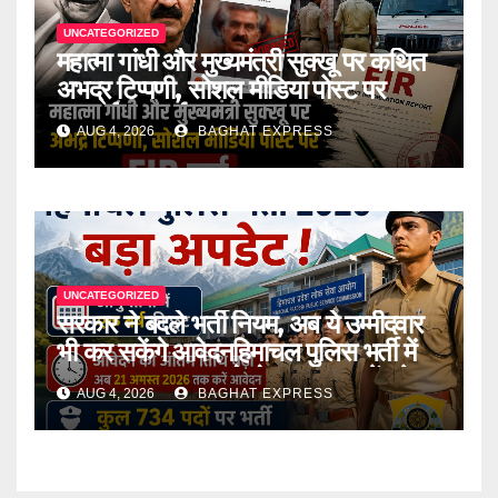
UNCATEGORIZED
महात्मा गांधी और मुख्यमंत्री सुक्खू पर कथित
अभद्र टिप्पणी, सोशल मीडिया पोस्ट पर
एफआईआर दर्ज
AUG 4, 2026
BAGHAT EXPRESS
UNCATEGORIZED
सरकार ने बदले भर्ती नियम, अब ये उम्मीदवार
भी कर सकेंगे आवेदनहिमाचल पुलिस भर्ती में
बड़ा बदलाव! अब पहले से ज्यादा युवाओं को
AUG 4, 2026
BAGHAT EXPRESS
मिलेगा मौका….