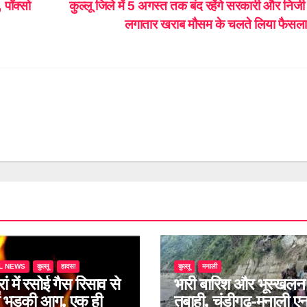
 पॉक्सो
कुल्लू जिले में 5 अगस्त तक बंद रहेंगे सरकारी और निजी
लगातार खराब मौसम के चलते लिया फैस
L NEWS
कुल्लू
हादसा
कुल्लू
मनाली
रां में रसोई गैस रिसाव से
भारी बारिश और भूस्खलन 
ें भड़की आग, एक ही
तबाही, चंडीगढ़-मनाली ए