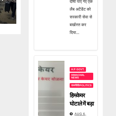
दोषी पाए गए एक
लैब अटेंडेंट को
सरकारी सेवा से
बर्खास्त कर
दिया...
H.P GOVT.
HIMACHAL
NEWS
राजनीती/POLITICS
हिमकेयर
घोटाले में बड़ा
खुलासा! अब
AUG 6,