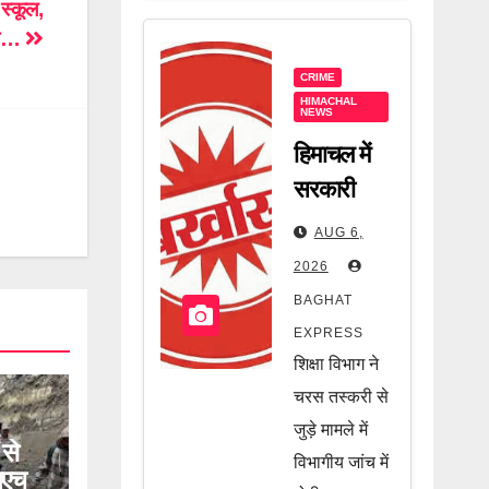
 स्कूल,
ला…
CRIME
HIMACHAL
NEWS
हिमाचल में
सरकारी
कर्मचारी पर
AUG 6,
बड़ी कार्रवाई!
2026
चरस तस्करी
BAGHAT
मामले में
EXPRESS
नौकरी गई,
शिक्षा विभाग ने
जानें पूरी
चरस तस्करी से
खबर
जुड़े मामले में
से
विभागीय जांच में
नएच