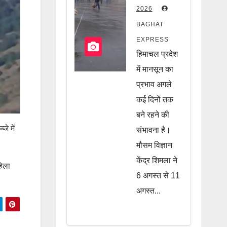
फिर सक्रिय
2026
होगा मानसून,
BAGHAT
कई इलाकों
EXPRESS
पर मंडरा रहा
हिमाचल प्रदेश
खतरा, जानें
में मानसून का
पूरी खबर
प्रभाव अगले
कई दिनों तक
बने रहने की
जे में
संभावना है।
मौसम विज्ञान
केंद्र शिमला ने
हिला
6 अगस्त से 11
अगस्त...