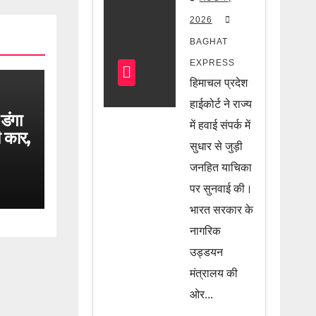
खुशखबरी!
2026
हवाई सफर
BAGHAT
को लेकर
EXPRESS
केंद्र सरकार
हिमाचल प्रदेश
का बड़ा
हाईकोर्ट ने राज्य
डंगा
फैसला, जानें
में हवाई संपर्क में
ी कार,
सुधार से जुड़ी
पूरी खबर
ायल
जनहित याचिका
पर सुनवाई की।
भारत सरकार के
नागरिक
उड्डयन
मंत्रालय की
ओर...