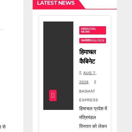
LATEST NEWS
HIMACHAL
NEWS
राजनीती/POLITICS
हिमाचल
कैबिनेट
विस्तार को
AUG 7,
लेकर सीएम
2026
सुक्खू का
BAGHAT
बड़ा संकेत!
EXPRESS
आखिर किसे
हिमाचल प्रदेश में
मिलेगी मंत्री
मंत्रिमंडल
की कुर्सी?
विस्तार को लेकर
़ से