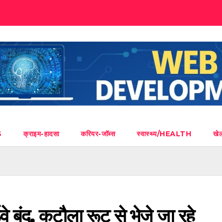
S
क्राइम-हादसा
करियर-जॉब्स
स्वास्थ्य/HEALTH
ख
े बंद, कटौला रूट से भेजे जा रहे