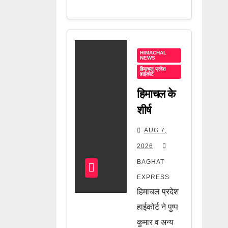
HIMACHAL
NEWS
हिमाचल प्रदेश
हाईकोर्ट
हिमाचल के
शीर्ष
अधिकारियों
AUG 7,
पर हाईकोर्ट
2026
की बड़ी
BAGHAT
चेतावनी!
EXPRESS
आदेश लागू
हिमाचल प्रदेश
नहीं हुआ तो
हाईकोर्ट ने पुष्प
होगी
कुमार व अन्य