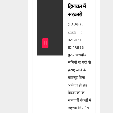
हिमाचल में
सरकारी
बंगलों को
AUG 7,
लेकर
2026
हाईकोर्ट की
BAGHAT
बड़ी सख्ती!
EXPRESS
मुख्य सचिव
मुख्य संसदीय
से मांगा
सचिवों के पदों से
जवाब, जानें
हटाए जाने के
बावजूद बिना
पूरी खबर
आवेदन ही छह
विधायकों के
सरकारी बंगलों में
ठहराव नियमित