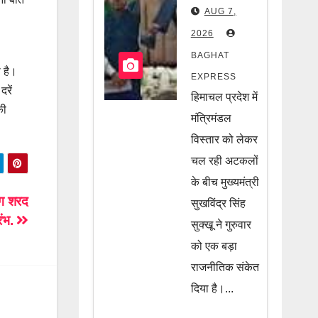
विस्तार को
AUG 7,
लेकर सीएम
2026
सुक्खू का
BAGHAT
बड़ा संकेत!
 है।
EXPRESS
रें
आखिर किसे
हिमाचल प्रदेश में
की
मिलेगी मंत्री
मंत्रिमंडल
की कुर्सी?
विस्तार को लेकर
चल रही अटकलों
जानें पूरी
के बीच मुख्यमंत्री
खबर
ंग शरद
सुखविंद्र सिंह
रंभ.
सुक्खू ने गुरुवार
को एक बड़ा
राजनीतिक संकेत
दिया है।...