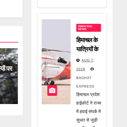
HIMACHAL
NEWS
हिमाचल के
यात्रियों के
लिए बड़ी
AUG 7,
खुशखबरी!
यों पर
2026
!
हवाई सफर
BAGHAT
ोगी
को लेकर
EXPRESS
ें
केंद्र सरकार
हिमाचल प्रदेश
का बड़ा
हाईकोर्ट ने राज्य
फैसला, जानें
में हवाई संपर्क में
सुधार से जुड़ी
पूरी खबर