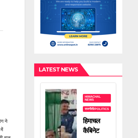
LATEST NEWS
HIMACHAL
NEWS
राजनीती/POLITICS
हिमाचल
ोग ने
कैबिनेट
ें
नी बात