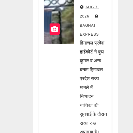
अधिकारियों
AUG 7,
पर हाईकोर्ट
2026
की बड़ी
BAGHAT
चेतावनी!
EXPRESS
आदेश लागू
हिमाचल प्रदेश
नहीं हुआ तो
हाईकोर्ट ने पुष्प
होगी
कुमार व अन्य
बनाम हिमाचल
अवमानना
प्रदेश राज्य
की कार्रवाई,
मामले में
जानें पूरी
निष्पादन
खबर
याचिका की
सुनवाई के दौरान
सख्त रुख
अपनाया है।