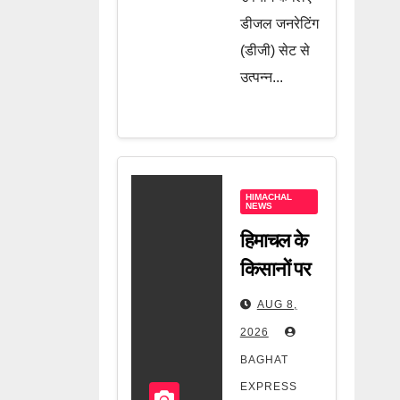
डीजल जनरेटिंग
(डीजी) सेट से
उत्पन्न...
HIMACHAL
NEWS
हिमाचल के
किसानों पर
बढ़ा बड़ा
AUG 8,
संकट!
2026
करोड़ों की
BAGHAT
देनदारी के
EXPRESS