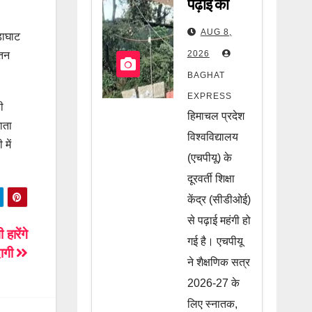
पढ़ाई को
लेकर बड़ा
AUG 8,
ंडाघाट
झटका! फीस
2026
रतन
में हुआ भारी
BAGHAT
इजाफा,
EXPRESS
ी
छात्रों की
हिमाचल प्रदेश
ाता
जेब पर
विश्वविद्यालय
में
कितना पड़ेगा
(एचपीयू) के
दूरवर्ती शिक्षा
असर? जानें
केंद्र (सीडीओई)
पूरी खबर
से पढ़ाई महंगी हो
हारेंगे
गई है। एचपीयू
ागी
ने शैक्षणिक सत्र
2026-27 के
लिए स्नातक,