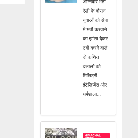
दिलाने के
अग्निवीर भर्ती
नाम पर चल
रैली के दौरान
रहा था खेल,
युवाओं को सेना
में भर्ती करवाने
दो दलाल
का झांसा देकर
गिरफ्तार,
ठगी करने वाले
जानें पूरी
दो कथित
खबर
दलालों को
मिलिट्री
इंटेलिजेंस और
धर्मशाला...
HIMACHAL