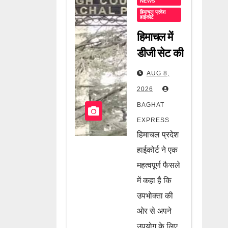
NEWS
हिमाचल प्रदेश
हाईकोर्ट
हिमाचल में
डीजी सेट की
बिजली पर
AUG 8,
हाईकोर्ट का
2026
बड़ा फैसला!
BAGHAT
अब नहीं
EXPRESS
वसूली जा
हिमाचल प्रदेश
सकेगी
हाईकोर्ट ने एक
ड्यूटी, जानें
महत्वपूर्ण फैसले
में कहा है कि
पूरी खबर
उपभोक्ता की
ओर से अपने
उपयोग के लिए