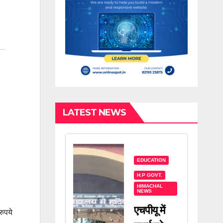
LATEST NEWS
EDUCATION
H.P GOVT.
HIMACHAL
NEWS
एचपीयू में
रुपये