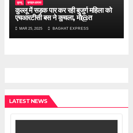
कुल्लू
क्राइम-हादसा
कुल्लू में सड़क पार कर रही बुजुर्ग महिला को
एचआरटीसी बस ने कुचला, मौ@त
MAR 25, 2025
BAGHAT EXPRESS
LATEST NEWS