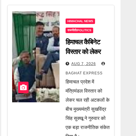
HIMACHAL NEWS
राजनीती/POLITICS
हिमाचल कैबिनेट
विस्तार को लेकर
सीएम सुक्खू का बड़ा
AUG 7, 2026
संकेत! आखिर किसे
BAGHAT EXPRESS
मिलेगी मंत्री की
हिमाचल प्रदेश में
कुर्सी? जानें पूरी
मंत्रिमंडल विस्तार को
खबर
लेकर चल रही अटकलों के
बीच मुख्यमंत्री सुखविंद्र
सिंह सुक्खू ने गुरुवार को
एक बड़ा राजनीतिक संकेत