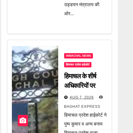
उड्डयन मंत्रालय की
ओर...
HIMACHAL NEWS
हिमाचल प्रदेश हाईकोर्ट
हिमाचल के शीर्ष
अधिकारियों पर
हाईकोर्ट की बड़ी
AUG 7, 2026
चेतावनी! आदेश लागू
BAGHAT EXPRESS
नहीं हुआ तो होगी
हिमाचल प्रदेश हाईकोर्ट ने
अवमानना की
पुष्प कुमार व अन्य बनाम
हिमाचल प्रदेश राज्य