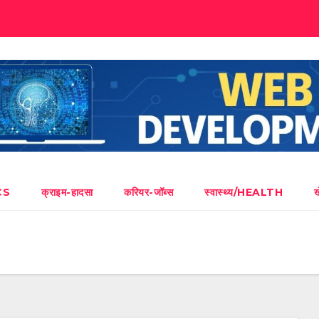
CS
क्राइम-हादसा
करियर-जॉब्स
स्वास्थ्य/HEALTH