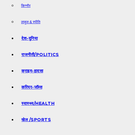
किन्नौर
लाहुल & स्पीति
देश-दुनिया
राजनीती/POLITICS
क्राइम-हादसा
करियर-जॉब्स
स्वास्थ्य/HEALTH
खेल /SPORTS