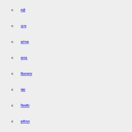
मंडी
ऊना
कांगड़ा
कुल्लू
बिलासपुर
चंबा
सिरमौर
हमीरपुर