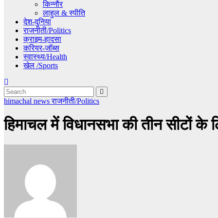
किन्नौर
लाहुल & स्पीति
देश-दुनिया
राजनीती/Politics
क्राइम-हादसा
करियर-जॉब्स
स्वास्थ्य/Health
खेल /Sports
himachal news
राजनीती/Politics
हिमाचल में विधानसभा की तीन सीटों के 