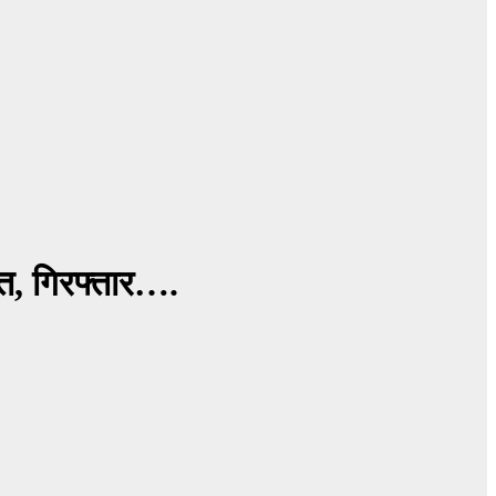
वत, गिरफ्तार….