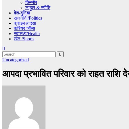
किन्नौर
लाहुल & स्पीति
देश-दुनिया
राजनीती/Politics
क्राइम-हादसा
करियर-जॉब्स
स्वास्थ्य/Health
खेल /Sports
Uncategorized
आपदा प्रभावित परिवार को राहत राशि देन