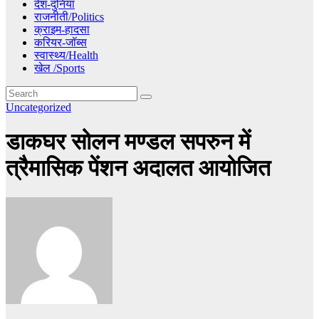
देश-दुनिया
राजनीती/Politics
क्राइम-हादसा
करियर-जॉब्स
स्वास्थ्य/Health
खेल /Sports
Uncategorized
डाकघर सोलन मण्डल सपरुन में
त्रैमासिक पेंशन अदालत आयोजित