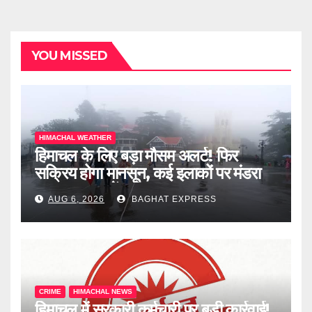
YOU MISSED
HIMACHAL WEATHER
हिमाचल के लिए बड़ा मौसम अलर्ट! फिर
सक्रिय होगा मानसून, कई इलाकों पर मंडरा
रहा खतरा, जानें पूरी खबर
AUG 6, 2026
BAGHAT EXPRESS
CRIME
HIMACHAL NEWS
हिमाचल में सरकारी कर्मचारी पर बड़ी कार्रवाई!