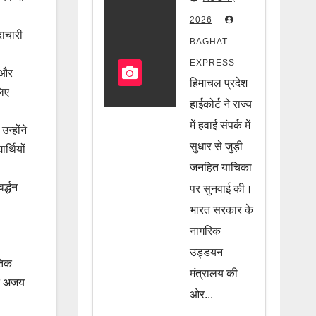
खुशखबरी!
2026
हवाई सफर
दाचारी
BAGHAT
को लेकर
EXPRESS
ी और
केंद्र सरकार
हिमाचल प्रदेश
लिए
का बड़ा
हाईकोर्ट ने राज्य
फैसला, जानें
में हवाई संपर्क में
न्होंने
सुधार से जुड़ी
पूरी खबर
र्थियों
जनहित याचिका
्द्धन
पर सुनवाई की।
भारत सरकार के
नागरिक
उड्डयन
तिक
मंत्रालय की
्त अजय
ओर...