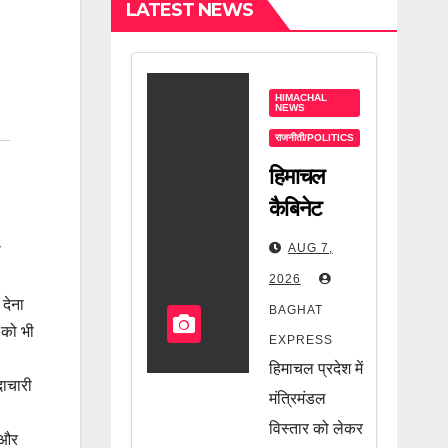
LATEST NEWS
HIMACHAL
NEWS
राजनीती/POLITICS
हिमाचल
कैबिनेट
विस्तार को
AUG 7,
ी
लेकर सीएम
2026
सुक्खू का
 देना
BAGHAT
बड़ा संकेत!
 को भी
EXPRESS
आखिर किसे
हिमाचल प्रदेश में
दाचारी
मिलेगी मंत्री
मंत्रिमंडल
की कुर्सी?
विस्तार को लेकर
ी और