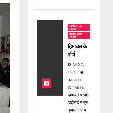
HIMACHAL
NEWS
हिमाचल प्रदेश
हाईकोर्ट
हिमाचल के
शीर्ष
अधिकारियों
AUG 7,
पर हाईकोर्ट
2026
की बड़ी
BAGHAT
चेतावनी!
EXPRESS
आदेश लागू
हिमाचल प्रदेश
नहीं हुआ तो
हाईकोर्ट ने पुष्प
होगी
कुमार व अन्य