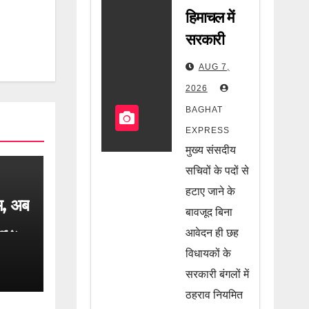
हिमाचल में
सरकारी
बंगलों को
AUG 7,
लेकर
2026
हाईकोर्ट की
BAGHAT
बड़ी सख्ती!
EXPRESS
मुख्य सचिव
मुख्य संसदीय
से मांगा
सचिवों के पदों से
जवाब, जानें
हटाए जाने के
म, अब
बावजूद बिना
पूरी खबर
आवेदन ही छह
में
ज्यादा
विधायकों के
.
सरकारी बंगलों में
ठहराव नियमित