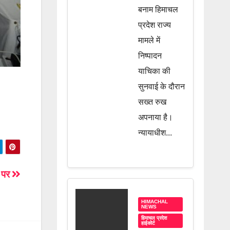
बनाम हिमाचल
अवमानना
प्रदेश राज्य
की कार्रवाई,
मामले में
जानें पूरी
निष्पादन
खबर
याचिका की
सुनवाई के दौरान
सख्त रुख
अपनाया है।
न्यायाधीश...
स पर
HIMACHAL
NEWS
हिमाचल प्रदेश
हाईकोर्ट