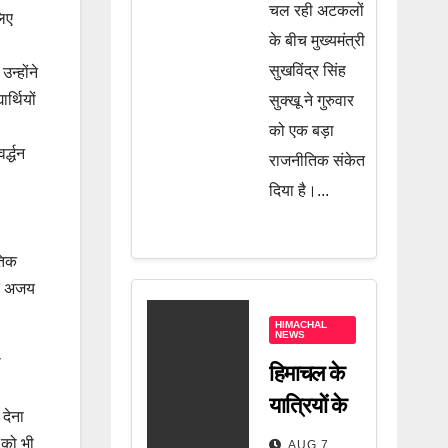
चल रही अटकलों
जानें पूरी
लिए
के बीच मुख्यमंत्री
खबर
सुखविंद्र सिंह
न्होंने
र्थियों
सुक्खू ने गुरुवार
को एक बड़ा
्द्धन
राजनीतिक संकेत
दिया है।...
तिक
्त अजय
HIMACHAL
NEWS
ी
हिमाचल के
यात्रियों के
 देना
लिए बड़ी
 को भी
AUG 7,