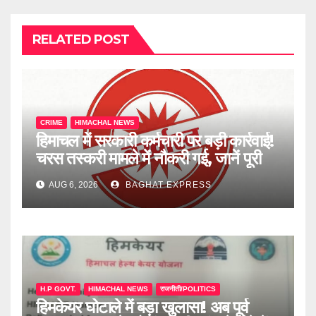
RELATED POST
CRIME
HIMACHAL NEWS
हिमाचल में सरकारी कर्मचारी पर बड़ी कार्रवाई!
चरस तस्करी मामले में नौकरी गई, जानें पूरी
खबर
AUG 6, 2026
BAGHAT EXPRESS
H.P GOVT.
HIMACHAL NEWS
राजनीती/POLITICS
हिमकेयर घोटाले में बड़ा खुलासा! अब पूर्व