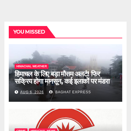
YOU MISSED
HIMACHAL WEATHER
हिमाचल के लिए बड़ा मौसम अलर्ट! फिर
सक्रिय होगा मानसून, कई इलाकों पर मंडरा
रहा खतरा, जानें पूरी खबर
AUG 6, 2026
BAGHAT EXPRESS
CRIME
HIMACHAL NEWS