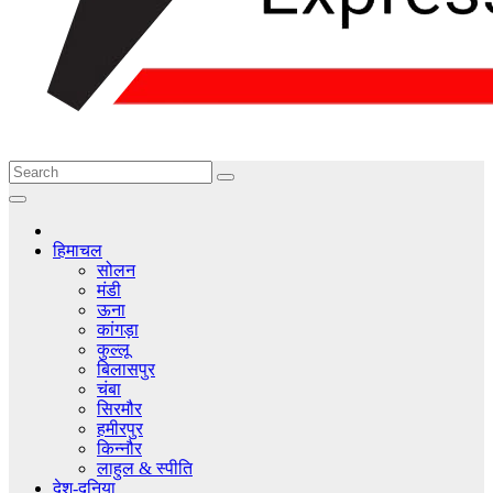
हिमाचल
सोलन
मंडी
ऊना
कांगड़ा
कुल्लू
बिलासपुर
चंबा
सिरमौर
हमीरपुर
किन्नौर
लाहुल & स्पीति
देश-दुनिया