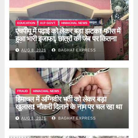
EDUCATION
H.P GOVT.
HIMACHAL NEWS
एचपीयू में पढ़ाई को लेकर बड़ा झटका! फीस में
हुआ भारी इजाफा, छात्रों की जेब पर कितना
पड़ेगा असर? जानें पूरी खबर
AUG 8, 2026
BAGHAT EXPRESS
FRAUD
HIMACHAL NEWS
हिमाचल में अग्निवीर भर्ती को लेकर बड़ा
खुलासा! नौकरी दिलाने के नाम पर चल रहा था
खेल, दो दलाल गिरफ्तार, जानें पूरी खबर
AUG 8, 2026
BAGHAT EXPRESS