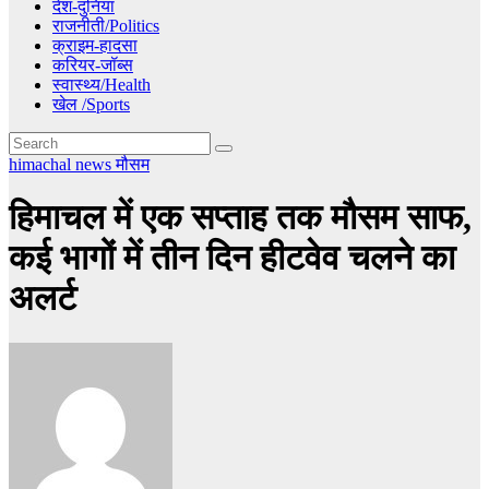
देश-दुनिया
राजनीती/Politics
क्राइम-हादसा
करियर-जॉब्स
स्वास्थ्य/Health
खेल /Sports
himachal news
मौसम
हिमाचल में एक सप्ताह तक मौसम साफ,
कई भागों में तीन दिन हीटवेव चलने का
अलर्ट