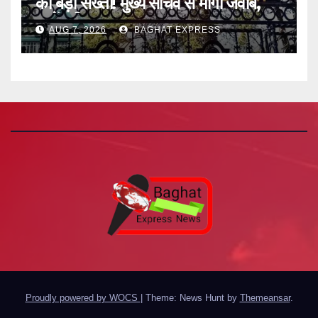
की बड़ी सख्ती! मुख्य सचिव से मांगा जवाब,
जानें पूरी खबर
AUG 7, 2026
BAGHAT EXPRESS
Proudly powered by WOCS
|
Theme: News Hunt by
Themeansar
.