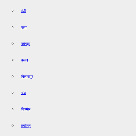
मंडी
ऊना
कांगड़ा
कुल्लू
बिलासपुर
चंबा
सिरमौर
हमीरपुर