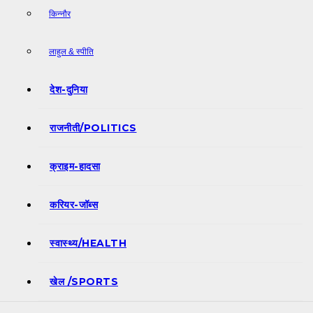
किन्नौर
लाहुल & स्पीति
देश-दुनिया
राजनीती/POLITICS
क्राइम-हादसा
करियर-जॉब्स
स्वास्थ्य/HEALTH
खेल /SPORTS