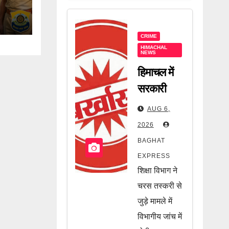
ज्यादा
.
CRIME
HIMACHAL
NEWS
हिमाचल में
सरकारी
कर्मचारी पर
AUG 6,
बड़ी कार्रवाई!
2026
चरस तस्करी
BAGHAT
मामले में
EXPRESS
नौकरी गई,
शिक्षा विभाग ने
जानें पूरी
चरस तस्करी से
खबर
जुड़े मामले में
विभागीय जांच में