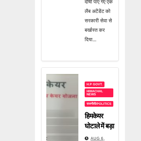
दोषी पाए गए एक
लैब अटेंडेंट को
सरकारी सेवा से
बर्खास्त कर
दिया...
H.P GOVT.
HIMACHAL
NEWS
राजनीती/POLITICS
हिमकेयर
घोटाले में बड़ा
खुलासा! अब
AUG 6,