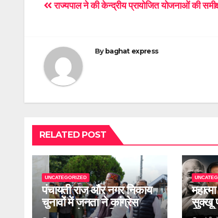
Post
राज्यपाल ने की केन्द्रीय प्रायोजित योजनाओं की समीक्
navigation
By
baghat express
RELATED POST
UNCATEGORIZED
UNCATEG
पंचायती राज और नगर निकाय
महात्मा
चुनावों में जनता ने कांग्रेस
सुक्खू
सरकार को नकार दिया, 2027
टिप्पण