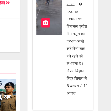
फिर सक्रिय
ंडिल
2026
होगा मानसून,
BAGHAT
कई इलाकों
EXPRESS
पर मंडरा रहा
हिमाचल प्रदेश
खतरा, जानें
में मानसून का
पूरी खबर
प्रभाव अगले
कई दिनों तक
बने रहने की
संभावना है।
मौसम विज्ञान
केंद्र शिमला ने
6 अगस्त से 11
अगस्त...
म, अब
में