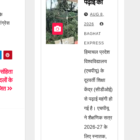
पढ़ाई को
लेकर बड़ा
कि
AUG 8,
झटका! फीस
ंग्रेस
2026
में हुआ भारी
BAGHAT
इजाफा,
EXPRESS
छात्रों की
हिमाचल प्रदेश
जेब पर
विश्वविद्यालय
कितना पड़ेगा
(एचपीयू) के
संहिता
लों के
दूरवर्ती शिक्षा
असर? जानें
ोजित
केंद्र (सीडीओई)
पूरी खबर
से पढ़ाई महंगी हो
गई है। एचपीयू
ने शैक्षणिक सत्र
2026-27 के
लिए स्नातक,