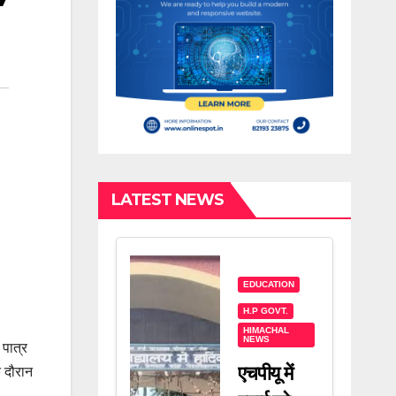
LATEST NEWS
EDUCATION
H.P GOVT.
HIMACHAL
NEWS
 पात्र
एचपीयू में
 दौरान