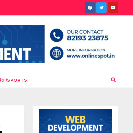
खेल /SPORTS
,