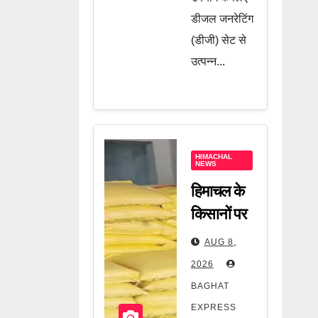
डीजल जनरेटिंग
(डीजी) सेट से
उत्पन्न...
HIMACHAL
NEWS
हिमाचल के
किसानों पर
बढ़ा बड़ा
AUG 8,
संकट!
2026
करोड़ों की
BAGHAT
देनदारी के
EXPRESS