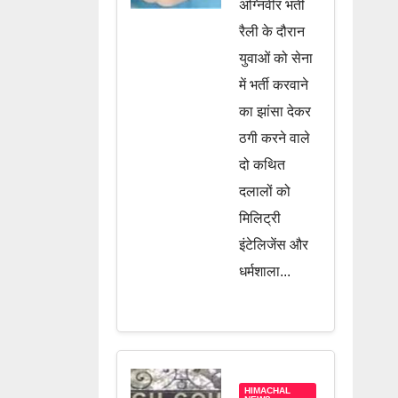
दिलाने के
अग्निवीर भर्ती
नाम पर चल
रैली के दौरान
रहा था खेल,
युवाओं को सेना
में भर्ती करवाने
दो दलाल
का झांसा देकर
गिरफ्तार,
ठगी करने वाले
जानें पूरी
दो कथित
खबर
दलालों को
मिलिट्री
इंटेलिजेंस और
धर्मशाला...
HIMACHAL