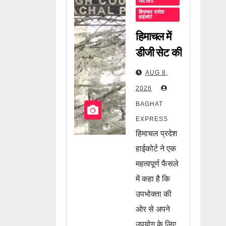
NEWS
हिमाचल प्रदेश
हाईकोर्ट
हिमाचल में
डीजी सेट की
बिजली पर
AUG 8,
हाईकोर्ट का
2026
बड़ा फैसला!
BAGHAT
अब नहीं
EXPRESS
वसूली जा
हिमाचल प्रदेश
सकेगी
हाईकोर्ट ने एक
ड्यूटी, जानें
महत्वपूर्ण फैसले
में कहा है कि
पूरी खबर
उपभोक्ता की
ओर से अपने
उपयोग के लिए