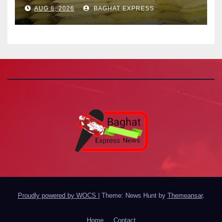
बंद, जानें पूरी खबर
AUG 8, 2026
BAGHAT EXPRESS
Proudly powered by WOCS
|
Theme: News Hunt by
Themeansar
.
Home
Contact