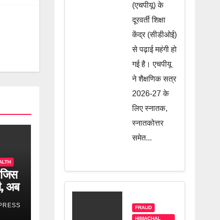
कितना पड़ेगा
(एचपीयू) के
दूरवर्ती शिक्षा
असर? जानें
केंद्र (सीडीओई)
पूरी खबर
से पढ़ाई महंगी हो
गई है। एचपीयू
ने शैक्षणिक सत्र
2026-27 के
लिए स्नातक,
स्नातकोत्तर
समेत...
HEALTH
 जिस
ी, अब
PRESS
FRAUD
HIMACHAL