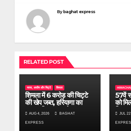
By
baghat express
RELATED POST
चरस, अफीम और चिट्टे
शिमला
HIMACHA
शिमला में 6 करोड़ की चिट्टे
57वें 
की खेप जब्त, हरियाणा का
को मिल
तस्कर गिरफ्तार; बड़े ड्रग
लिए क्य
AUG 4, 2026
BAGHAT
JUL 22
नेटवर्क की जांच शुरू..
पूरी ख
EXPRESS
EXPRE