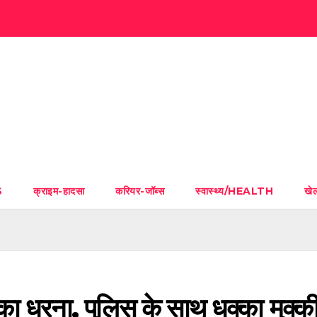
S
क्राइम-हादसा
करियर-जॉब्स
स्वास्थ्य/HEALTH
ख
घ का धरना, पुलिस के साथ धक्का मुक्क