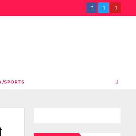
ेल /SPORTS
ी