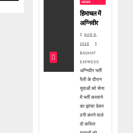
NEWS
हिमाचल में
अग्निवीर
भर्ती को
AUG 8,
लेकर बड़ा
2026
खुलासा!
BAGHAT
नौकरी
EXPRESS
दिलाने के
अग्निवीर भर्ती
नाम पर चल
रैली के दौरान
रहा था खेल,
युवाओं को सेना
में भर्ती करवाने
दो दलाल
का झांसा देकर
गिरफ्तार,
ठगी करने वाले
जानें पूरी
दो कथित
खबर
दलालों को